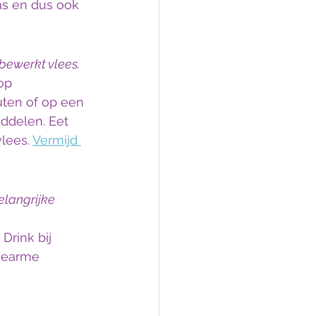
as en dus ook 
 bewerkt vlees.
op 
uten of op een 
ddelen. Eet 
lees. 
Vermijd 
elangrijke 
Drink bij 
giearme 