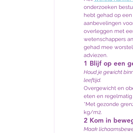
onderzoeken bestud
hebt gehad op een r
aanbevelingen voor 
overleggen met een
wetenschappers an
gehad mee worstele
adviezen.
1 Blijf op een 
Houd je gewicht bi
leeftijd. 
Overgewicht en obes
eten en regelmati
*Met gezonde grenz
kg/m2.
2 Kom in beweg
Maak lichaamsbewegi