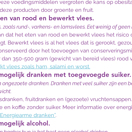
 Deze voedingsmiddelen vergroten de kans op obesit
deze producten door groente en fruit.
en van rood en bewerkt vlees.
, zoals rund-, varkens- en lamsvlees. Eet weinig of geen
 dat het eten van rood en bewerkt vlees het risico 
. Bewerkt vlees is al het vlees dat is gerookt, gezo
nserveerd door het toevoegen van conserveringsmi
 dan 350-500 gram (gewicht van bereid vlees) rood v
kt vlees zoals ham, salami en worst.
 mogelijk dranken met toegevoegde suiker.
n ongezoete dranken. Dranken met veel suiker zijn een b
icht.
isdranken, fruitdranken en (gezoete) vruchtensappen. 
e en koffie zonder suiker. Meer informatie over ener
“Energiearme dranken”
.
mogelijk alcohol.
n kanker kun je het best geen alcohol drinken.