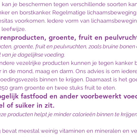
an je beschermen tegen verschillende soorten kan
ker en borstkanker. Regelmatige lichaamsbeweging 
sitas voorkomen. Iedere vorm van lichaamsbeweging 
leefwijze.
orenproducten, groente, fruit en peulvruch
en, groente, fruit en peulvruchten, zoals bruine bonen 
 van je dagelijkse voeding.
 andere vezelrijke producten kunnen je tegen kanker
r in de mond, maag en darm. Ons advies is om ieder
oedingsvezels binnen te krijgen. Daarnaast is het g
250 gram groente en twee stuks fruit te eten.
gelijk fastfood en ander voorbewerkt voe
l of suiker in zit.
e producten helpt je minder calorieën binnen te krijgen
ng bevat meestal weinig vitaminen en mineralen en v