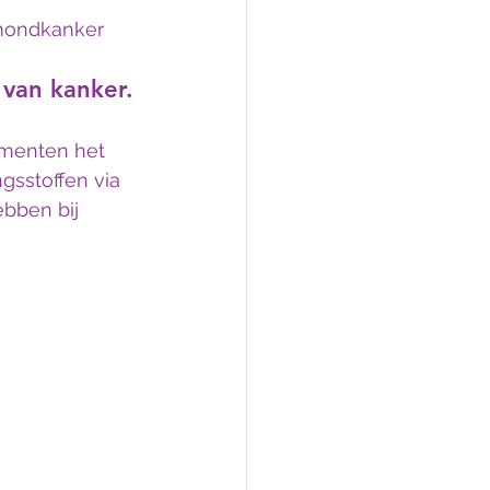
 mondkanker 
van kanker.
menten het 
gsstoffen via 
bben bij 