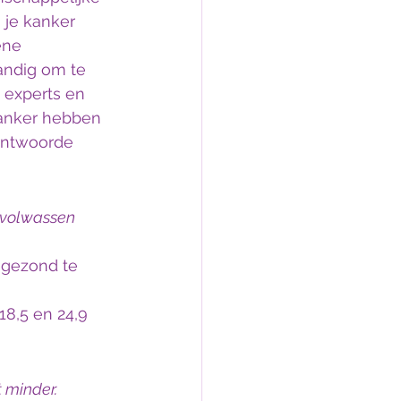
je kanker 
ene 
tandig om te 
 experts en 
anker hebben 
antwoorde 
 volwassen 
 gezond te 
8,5 en 24,9 
 minder.