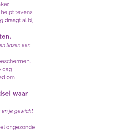
ker, 
helpt tevens 
draagt al bij 
ten.
en linzen een 
 beschermen. 
e dag 
oed om 
dsel waar 
 en je gewicht 
eel ongezonde 