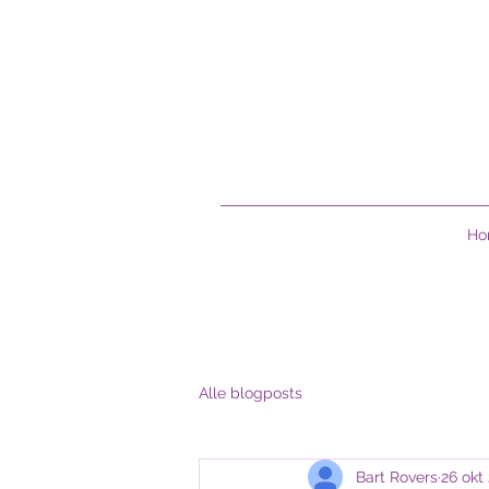
Ho
Alle blogposts
Bart Rovers
26 okt