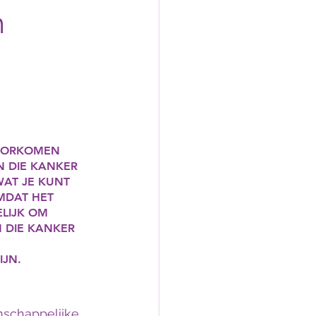
m
VOORKOMEN 
 DIE KANKER 
AT JE KUNT 
MDAT HET 
LIJK OM 
 DIE KANKER 
 
IJN.
nschappelijke 