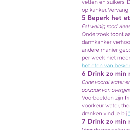
vetten en suikers.
op kanker. Vervang 
5 Beperk het et
Eet weinig rood vlees
Onderzoek toont aan
darmkanker verhoogt
andere manier geco
per week niet meer
het eten van bewer
6 Drink zo min
Drink vooral water e
oorzaak van overgew
Voorbeelden zijn fr
voorkeur water, the
dranken vind je bij 
7 Drink zo min 
Voor de preventie va